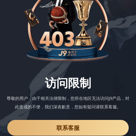
访问限制
尊敬的用户，由于相关法律限制，您所在地区无法访问J9产品，对
此造成的不便，我们深表歉意，您如有疑问请联系客服。
联系客服