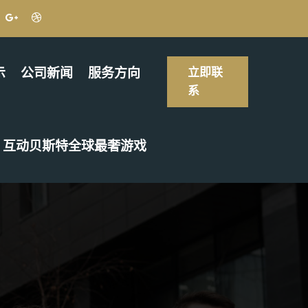
示
公司新闻
服务方向
立即联
系
互动贝斯特全球最奢游戏