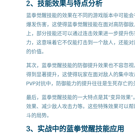
2、技能效果与特点分析
蓝拳觉醒技能的效果在不同的游戏版本中可能会
爆发伤害，这使得蓝拳觉醒技能在面对高防御敌
上，部分技能还可以通过连击效果进一步提升伤
力，这意味着它不仅能打击到一个敌人，还能对
的价值。
其次，蓝拳觉醒技能的防御提升效果也不容忽视
得到显著提升，这使得玩家在面对敌人的集中攻
PVP对抗中，防御能力的提升往往是生死存亡的
最后，蓝拳觉醒技能的一大特点是其“变异效果
效果、减少敌人攻击力等。这些特殊效果可以帮
斗的局势。
3、实战中的蓝拳觉醒技能应用