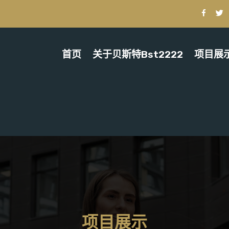
首页
关于贝斯特bst2222
项目展
项目展示