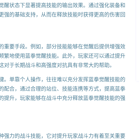
觉醒状态下显著提高技能的输出效果。通过强化装备和
更强的基础支持，从而在释放技能时获得更高的伤害回
的重要手段。例如，部分技能能够在觉醒后提供增强效
频繁地使用蓝拳觉醒技能。此外，玩家还可以通过提升
这对于长期战斗和高强度对抗具有非常大的帮助。
键。单靠个人操作，往往难以充分发挥蓝拳觉醒技能的
的配合，通过合理的站位、技能连携等方式，提高蓝拳
的提升，玩家能够在战斗中充分释放蓝拳觉醒技能的强
种强力的战斗技能，它对提升玩家战斗力有着至关重要