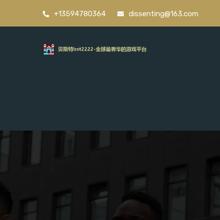
+13594780364
dissenting@163.com