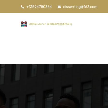
+13594780364
dissenting@163.com