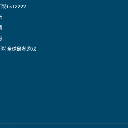
特bst2222
示
闻
向
斯特全球最奢游戏