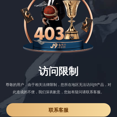
访问限制
尊敬的用户，由于相关法律限制，您所在地区无法访问J9产品，对
此造成的不便，我们深表歉意，您如有疑问请联系客服。
联系客服