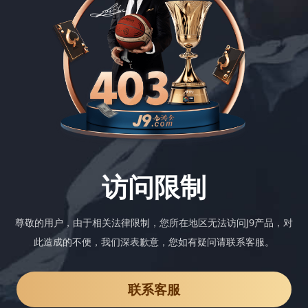
访问限制
尊敬的用户，由于相关法律限制，您所在地区无法访问J9产品，对
此造成的不便，我们深表歉意，您如有疑问请联系客服。
联系客服